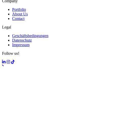
Company
Portfolio
About Us
Contact
Legal
Geschäftsbedingungen
Datenschutz
Impressum
Follow us!
Terminal
Wir verwenden Cookies. Du kannst
hier
mehr darüber lernen.
Anpassen
Alle Akzeptieren